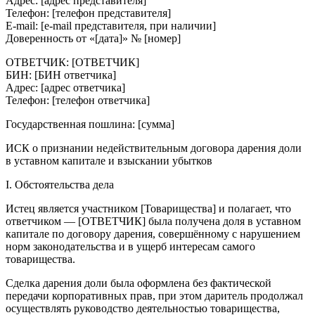
Адрес: [адрес представителя]
Телефон: [телефон представителя]
E-mail: [e-mail представителя, при наличии]
Доверенность от «[дата]» № [номер]
ОТВЕТЧИК: [ОТВЕТЧИК]
БИН: [БИН ответчика]
Адрес: [адрес ответчика]
Телефон: [телефон ответчика]
Государственная пошлина: [сумма]
ИСК о признании недействительным договора дарения доли
в уставном капитале и взыскании убытков
I. Обстоятельства дела
Истец является участником [Товарищества] и полагает, что
ответчиком — [ОТВЕТЧИК] была получена доля в уставном
капитале по договору дарения, совершённому с нарушением
норм законодательства и в ущерб интересам самого
товарищества.
Сделка дарения доли была оформлена без фактической
передачи корпоративных прав, при этом даритель продолжал
осуществлять руководство деятельностью товарищества,