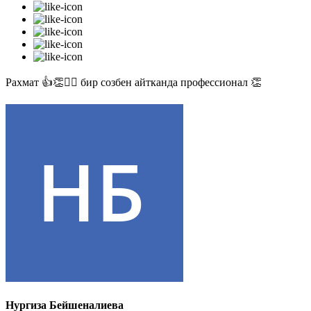
Рахмат 👍👏✊🏻 бир созбен айтканда профессионал 👏
Нургиза Бейшеналиева