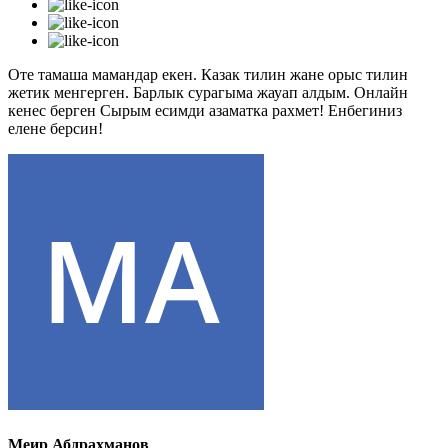
Оте тамаша мамандар екен. Казак тилин жане орыс тилин
жетик менгерген. Барлык сурагыма жауап алдым. Онлайн
кенес берген Сырым есимди азаматка рахмет! Енбегиниз
елене берсин!
Меир Абдрахманов