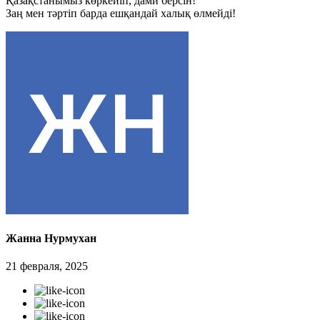
Қазақстанымыз көркейіп, дами берсін!
Заң мен тәртіп барда ешқандай халық өлмейді!
Жанна Нурмухан
21 февраля, 2025