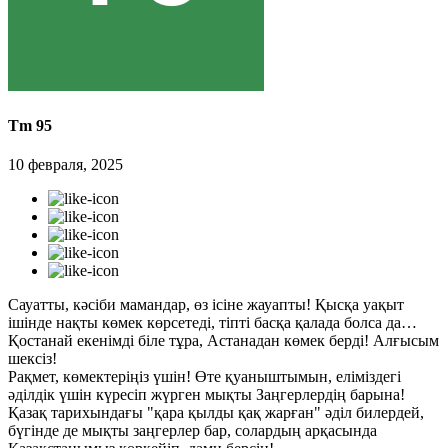
Tm 95
10 февраля, 2025
Сауатты, кәсіби мамандар, өз ісіне жауапты! Қысқа уақыт
ішінде нақты көмек көрсетеді, тіпті басқа қалада болса да…
Қостанай екенімді біле тұра, Астанадан көмек берді! Алғысым
шексіз!
Рақмет, көмектеріңіз үшін! Өте қуаныштымын, еліміздегі
әділдік үшін күресіп жүрген мықты Заңгерлердің барына!
Қазақ тарихындағы "қара қылды қақ жарған" әділ билердей,
бүгінде де мықты заңгерлер бар, солардың арқасында