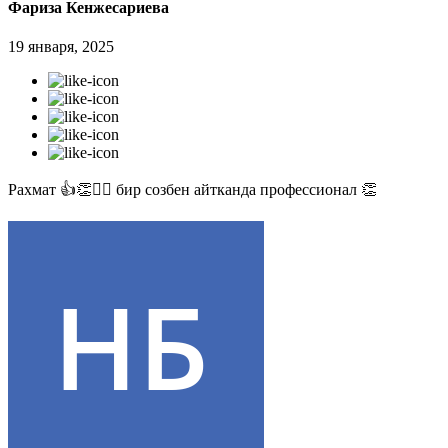
Фариза Кенжесариева
19 января, 2025
Рахмат 👍👏✊🏻 бир созбен айтканда профессионал 👏