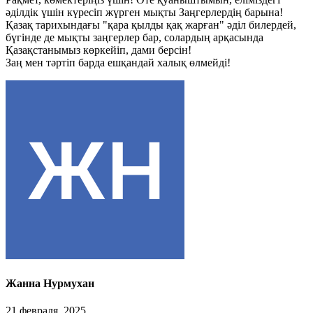
әділдік үшін күресіп жүрген мықты Заңгерлердің барына!
Қазақ тарихындағы "қара қылды қақ жарған" әділ билердей,
бүгінде де мықты заңгерлер бар, солардың арқасында
Қазақстанымыз көркейіп, дами берсін!
Заң мен тәртіп барда ешқандай халық өлмейді!
Жанна Нурмухан
21 февраля, 2025