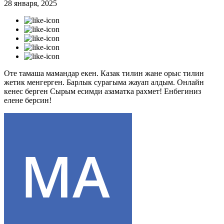
28 января, 2025
Оте тамаша мамандар екен. Казак тилин жане орыс тилин
жетик менгерген. Барлык сурагыма жауап алдым. Онлайн
кенес берген Сырым есимди азаматка рахмет! Енбегиниз
елене берсин!