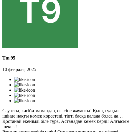
Tm 95
10 февраля, 2025
Сауатты, кәсіби мамандар, өз ісіне жауапты! Қысқа уақыт
ішінде нақты көмек көрсетеді, тіпті басқа қалада болса да…
Қостанай екенімді біле тұра, Астанадан көмек берді! Алғысым
шексіз!
Рақмет, көмектеріңіз үшін! Өте қуаныштымын, еліміздегі