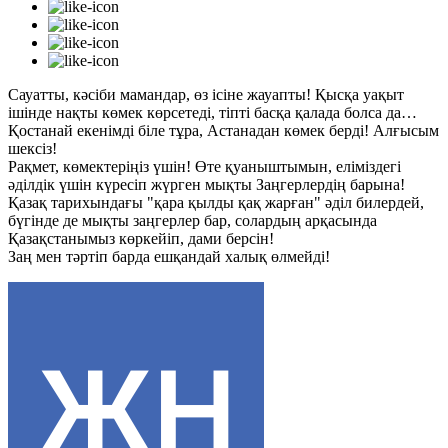
Сауатты, кәсіби мамандар, өз ісіне жауапты! Қысқа уақыт
ішінде нақты көмек көрсетеді, тіпті басқа қалада болса да…
Қостанай екенімді біле тұра, Астанадан көмек берді! Алғысым
шексіз!
Рақмет, көмектеріңіз үшін! Өте қуаныштымын, еліміздегі
әділдік үшін күресіп жүрген мықты Заңгерлердің барына!
Қазақ тарихындағы "қара қылды қақ жарған" әділ билердей,
бүгінде де мықты заңгерлер бар, солардың арқасында
Қазақстанымыз көркейіп, дами берсін!
Заң мен тәртіп барда ешқандай халық өлмейді!