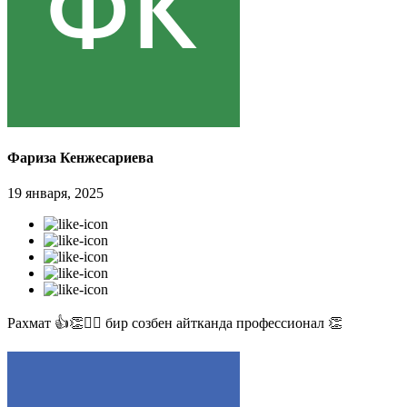
Фариза Кенжесариева
19 января, 2025
Рахмат 👍👏✊🏻 бир созбен айтканда профессионал 👏