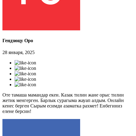
Гендзюцу Оро
28 января, 2025
Оте тамаша мамандар екен. Казак тилин жане орыс тилин
жетик менгерген. Барлык сурагыма жауап алдым. Онлайн
кенес берген Сырым есимди азаматка рахмет! Енбегиниз
елене берсин!