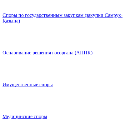
Споры по государственным закупкам (закупки Самрук-
Қазына)
Оспаривание решения госоргана (АППК)
Имущественные споры
Медицинские споры