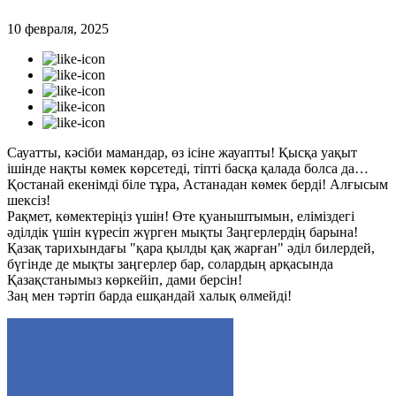
10 февраля, 2025
Сауатты, кәсіби мамандар, өз ісіне жауапты! Қысқа уақыт
ішінде нақты көмек көрсетеді, тіпті басқа қалада болса да…
Қостанай екенімді біле тұра, Астанадан көмек берді! Алғысым
шексіз!
Рақмет, көмектеріңіз үшін! Өте қуаныштымын, еліміздегі
әділдік үшін күресіп жүрген мықты Заңгерлердің барына!
Қазақ тарихындағы "қара қылды қақ жарған" әділ билердей,
бүгінде де мықты заңгерлер бар, солардың арқасында
Қазақстанымыз көркейіп, дами берсін!
Заң мен тәртіп барда ешқандай халық өлмейді!