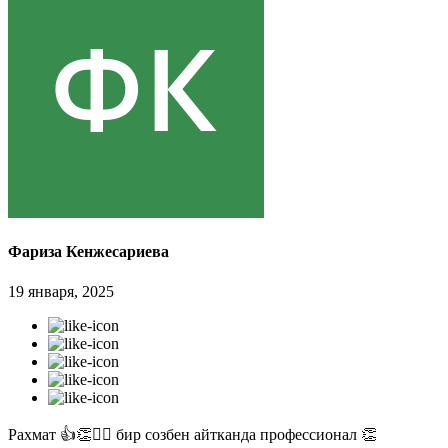
Фариза Кенжесариева
19 января, 2025
Рахмат 👍👏✊🏻 бир созбен айтканда профессионал 👏