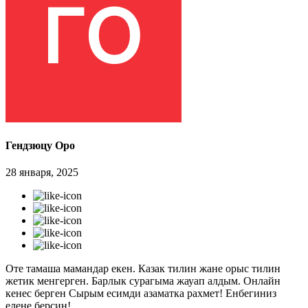
Гендзюцу Оро
28 января, 2025
Оте тамаша мамандар екен. Казак тилин жане орыс тилин
жетик менгерген. Барлык сурагыма жауап алдым. Онлайн
кенес берген Сырым есимди азаматка рахмет! Енбегиниз
елене берсин!