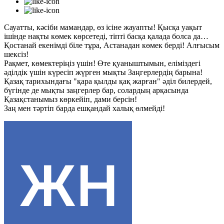
Сауатты, кәсіби мамандар, өз ісіне жауапты! Қысқа уақыт
ішінде нақты көмек көрсетеді, тіпті басқа қалада болса да…
Қостанай екенімді біле тұра, Астанадан көмек берді! Алғысым
шексіз!
Рақмет, көмектеріңіз үшін! Өте қуаныштымын, еліміздегі
әділдік үшін күресіп жүрген мықты Заңгерлердің барына!
Қазақ тарихындағы "қара қылды қақ жарған" әділ билердей,
бүгінде де мықты заңгерлер бар, солардың арқасында
Қазақстанымыз көркейіп, дами берсін!
Заң мен тәртіп барда ешқандай халық өлмейді!