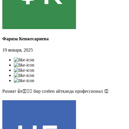
Фариза Кенжесариева
19 января, 2025
Рахмат 👍👏✊🏻 бир созбен айтканда профессионал 👏