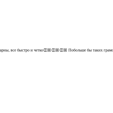
дарны, все быстро и четко👏🏼👏🏼👏🏼 Побольше бы таких гра