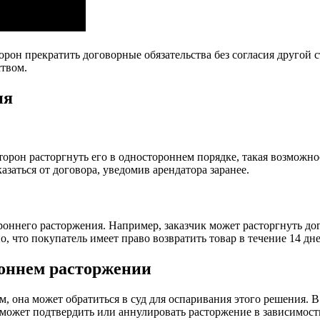
рон прекратить договорные обязательства без согласия другой с
ством.
ия
орон расторгнуть его в одностороннем порядке, такая возможно
заться от договора, уведомив арендатора заранее.
роннего расторжения. Например, заказчик может расторгнуть дог
, что покупатель имеет право возвратить товар в течение 14 дн
роннем расторжении
, она может обратиться в суд для оспаривания этого решения. В
д может подтвердить или аннулировать расторжение в зависимост