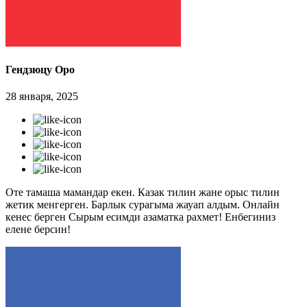
Гендзюцу Оро
28 января, 2025
Оте тамаша мамандар екен. Казак тилин жане орыс тилин
жетик менгерген. Барлык сурагыма жауап алдым. Онлайн
кенес берген Сырым есимди азаматка рахмет! Енбегиниз
елене берсин!