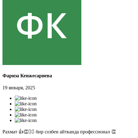
Фариза Кенжесариева
19 января, 2025
Рахмат 👍👏✊🏻 бир созбен айтканда профессионал 👏