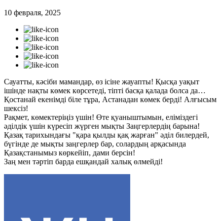
10 февраля, 2025
Сауатты, кәсіби мамандар, өз ісіне жауапты! Қысқа уақыт
ішінде нақты көмек көрсетеді, тіпті басқа қалада болса да…
Қостанай екенімді біле тұра, Астанадан көмек берді! Алғысым
шексіз!
Рақмет, көмектеріңіз үшін! Өте қуаныштымын, еліміздегі
әділдік үшін күресіп жүрген мықты Заңгерлердің барына!
Қазақ тарихындағы "қара қылды қақ жарған" әділ билердей,
бүгінде де мықты заңгерлер бар, солардың арқасында
Қазақстанымыз көркейіп, дами берсін!
Заң мен тәртіп барда ешқандай халық өлмейді!