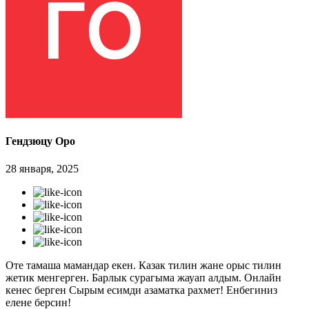
Гендзюцу Оро
28 января, 2025
Оте тамаша мамандар екен. Казак тилин жане орыс тилин
жетик менгерген. Барлык сурагыма жауап алдым. Онлайн
кенес берген Сырым есимди азаматка рахмет! Енбегиниз
елене берсин!