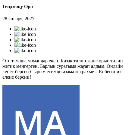
Гендзюцу Оро
28 января, 2025
Оте тамаша мамандар екен. Казак тилин жане орыс тилин
жетик менгерген. Барлык сурагыма жауап алдым. Онлайн
кенес берген Сырым есимди азаматка рахмет! Енбегиниз
елене берсин!