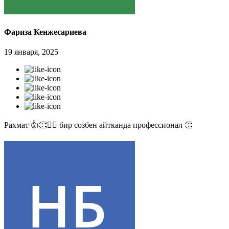
Фариза Кенжесариева
19 января, 2025
Рахмат 👍👏✊🏻 бир созбен айтканда профессионал 👏