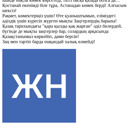
ішінде нақты көмек көрсетеді, тіпті басқа қалада болса да…
Қостанай екенімді біле тұра, Астанадан көмек берді! Алғысым
шексіз!
Рақмет, көмектеріңіз үшін! Өте қуаныштымын, еліміздегі
әділдік үшін күресіп жүрген мықты Заңгерлердің барына!
Қазақ тарихындағы "қара қылды қақ жарған" әділ билердей,
бүгінде де мықты заңгерлер бар, солардың арқасында
Қазақстанымыз көркейіп, дами берсін!
Заң мен тәртіп барда ешқандай халық өлмейді!