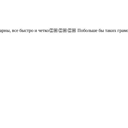
дарны, все быстро и четко👏🏼👏🏼👏🏼 Побольше бы таких гра