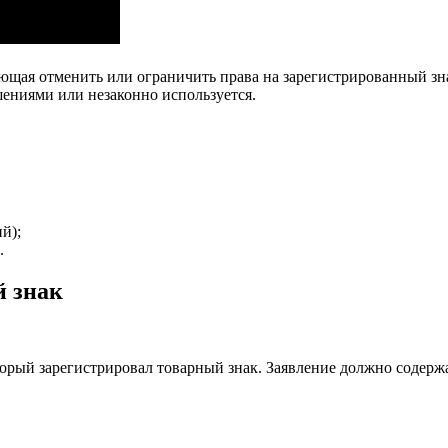
ющая отменить или ограничить права на зарегистрированный зн
шениями или незаконно используется.
й);
.
й знак
орый зарегистрировал товарный знак. Заявление должно содержа