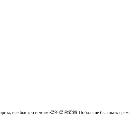
дарны, все быстро и четко👏🏼👏🏼👏🏼 Побольше бы таких гра