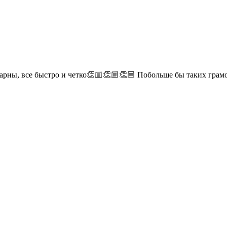
дарны, все быстро и четко👏🏼👏🏼👏🏼 Побольше бы таких гра