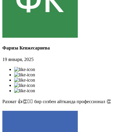
Фариза Кенжесариева
19 января, 2025
Рахмат 👍👏✊🏻 бир созбен айтканда профессионал 👏