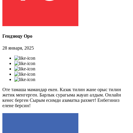
Гендзюцу Оро
28 января, 2025
Оте тамаша мамандар екен. Казак тилин жане орыс тилин
жетик менгерген. Барлык сурагыма жауап алдым. Онлайн
кенес берген Сырым есимди азаматка рахмет! Енбегиниз
елене берсин!