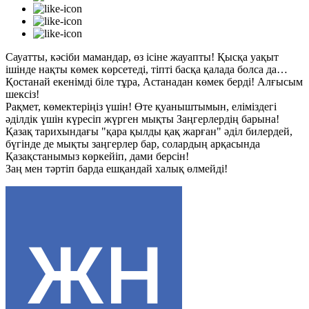
Сауатты, кәсіби мамандар, өз ісіне жауапты! Қысқа уақыт
ішінде нақты көмек көрсетеді, тіпті басқа қалада болса да…
Қостанай екенімді біле тұра, Астанадан көмек берді! Алғысым
шексіз!
Рақмет, көмектеріңіз үшін! Өте қуаныштымын, еліміздегі
әділдік үшін күресіп жүрген мықты Заңгерлердің барына!
Қазақ тарихындағы "қара қылды қақ жарған" әділ билердей,
бүгінде де мықты заңгерлер бар, солардың арқасында
Қазақстанымыз көркейіп, дами берсін!
Заң мен тәртіп барда ешқандай халық өлмейді!