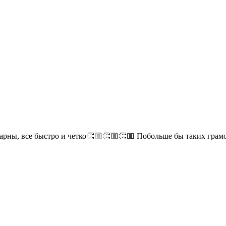
дарны, все быстро и четко👏🏼👏🏼👏🏼 Побольше бы таких гра