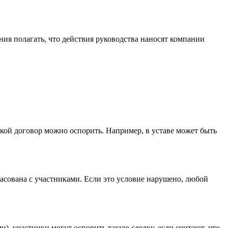
ия полагать, что действия руководства наносят компании
акой договор можно оспорить. Например, в уставе может быть
ласована с участниками. Если это условие нарушено, любой
, участники могут оспорить такую сделку, если считают, что