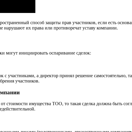
остраненный способ защиты прав участников, если есть основан
е нарушают их права или противоречат уставу компании.
ки могут инициировать оспаривание сделок:
к с участниками, а директор принял решение самостоятельно, т
обрения участников.
омпании
% от стоимости имущества ТОО, то такая сделка должна быть сог
недействительной.
ованными лицами (родственниками, дружественными компаниями)