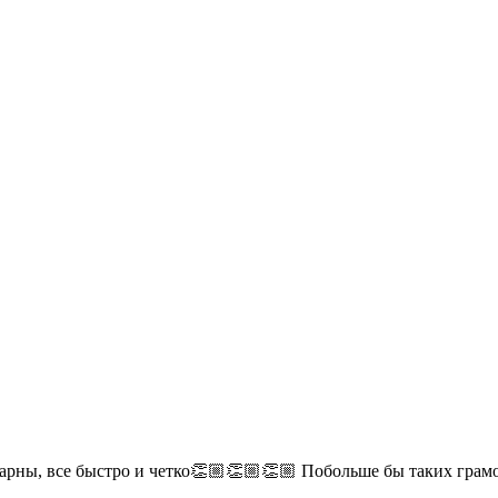
дарны, все быстро и четко👏🏼👏🏼👏🏼 Побольше бы таких гра