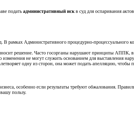
раве подать
административный иск
в суд для оспаривания акто
. В рамках Административного процедурно-процессуального код
ыносит решение. Часто госорганы нарушают принципы АППК, вк
о изменения не могут служить основанием для выставления нар
влетворяет одну из сторон, она может подать апелляцию, чтобы п
бизнеса, особенно если результаты требуют обжалования. Прави
вашу пользу.