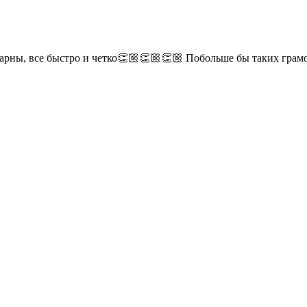
дарны, все быстро и четко👏🏼👏🏼👏🏼 Побольше бы таких гра