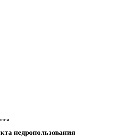
ания
екта недропользования