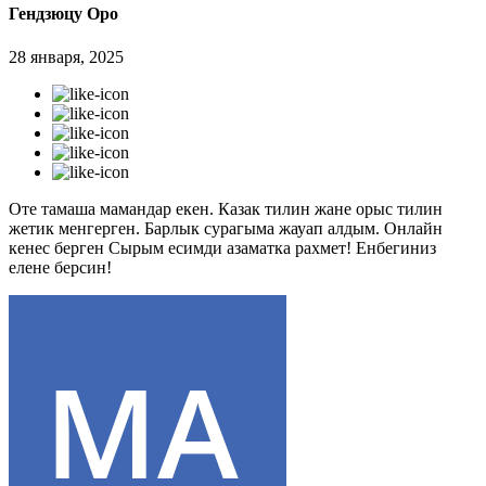
Гендзюцу Оро
28 января, 2025
Оте тамаша мамандар екен. Казак тилин жане орыс тилин
жетик менгерген. Барлык сурагыма жауап алдым. Онлайн
кенес берген Сырым есимди азаматка рахмет! Енбегиниз
елене берсин!