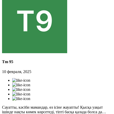
Tm 95
10 февраля, 2025
Сауатты, кәсіби мамандар, өз ісіне жауапты! Қысқа уақыт
ішінде нақты көмек көрсетеді, тіпті басқа қалада болса да…