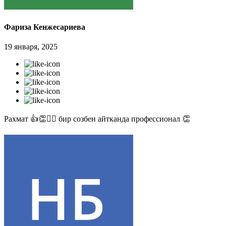
Фариза Кенжесариева
19 января, 2025
Рахмат 👍👏✊🏻 бир созбен айтканда профессионал 👏