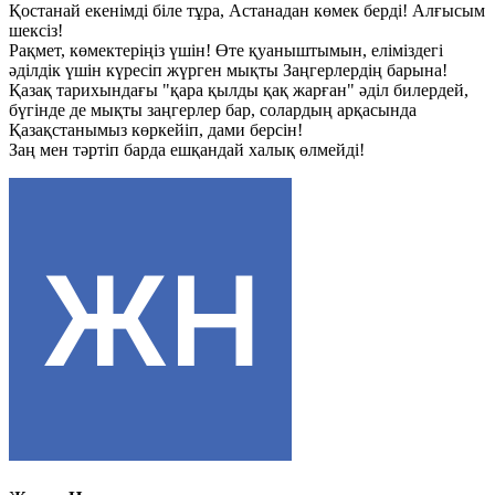
Қостанай екенімді біле тұра, Астанадан көмек берді! Алғысым
шексіз!
Рақмет, көмектеріңіз үшін! Өте қуаныштымын, еліміздегі
әділдік үшін күресіп жүрген мықты Заңгерлердің барына!
Қазақ тарихындағы "қара қылды қақ жарған" әділ билердей,
бүгінде де мықты заңгерлер бар, солардың арқасында
Қазақстанымыз көркейіп, дами берсін!
Заң мен тәртіп барда ешқандай халық өлмейді!