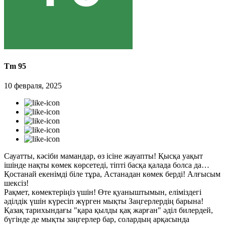
Tm 95
10 февраля, 2025
Сауатты, кәсіби мамандар, өз ісіне жауапты! Қысқа уақыт
ішінде нақты көмек көрсетеді, тіпті басқа қалада болса да…
Қостанай екенімді біле тұра, Астанадан көмек берді! Алғысым
шексіз!
Рақмет, көмектеріңіз үшін! Өте қуаныштымын, еліміздегі
әділдік үшін күресіп жүрген мықты Заңгерлердің барына!
Қазақ тарихындағы "қара қылды қақ жарған" әділ билердей,
бүгінде де мықты заңгерлер бар, солардың арқасында