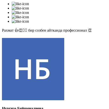
Рахмат 👍👏✊🏻 бир созбен айтканда профессионал 👏
Нургиза Бейшеналиева