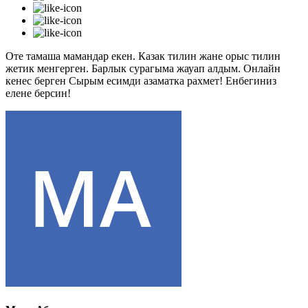
Оте тамаша мамандар екен. Казак тилин жане орыс тилин
жетик менгерген. Барлык сурагыма жауап алдым. Онлайн
кенес берген Сырым есимди азаматка рахмет! Енбегиниз
елене берсин!