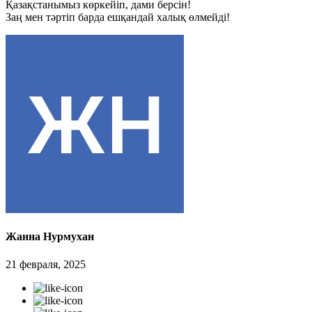
Қазақстанымыз көркейіп, дами берсін!
Заң мен тәртіп барда ешқандай халық өлмейді!
Жанна Нурмухан
21 февраля, 2025