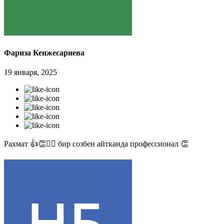
Фариза Кенжесариева
19 января, 2025
Рахмат 👍👏✊🏻 бир созбен айтканда профессионал 👏