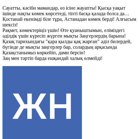
Сауатты, кәсіби мамандар, өз ісіне жауапты! Қысқа уақыт
ішінде нақты көмек көрсетеді, тіпті басқа қалада болса да…
Қостанай екенімді біле тұра, Астанадан көмек берді! Алғысым
шексіз!
Рақмет, көмектеріңіз үшін! Өте қуаныштымын, еліміздегі
әділдік үшін күресіп жүрген мықты Заңгерлердің барына!
Қазақ тарихындағы "қара қылды қақ жарған" әділ билердей,
бүгінде де мықты заңгерлер бар, солардың арқасында
Қазақстанымыз көркейіп, дами берсін!
Заң мен тәртіп барда ешқандай халық өлмейді!