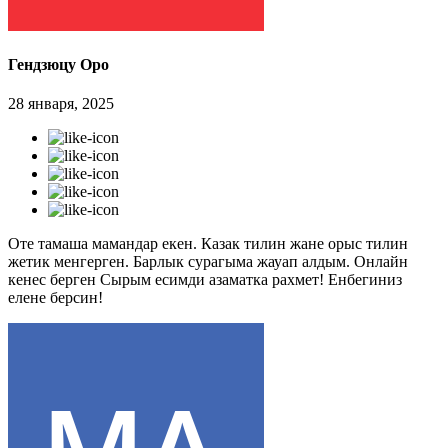
Гендзюцу Оро
28 января, 2025
Оте тамаша мамандар екен. Казак тилин жане орыс тилин
жетик менгерген. Барлык сурагыма жауап алдым. Онлайн
кенес берген Сырым есимди азаматка рахмет! Енбегиниз
елене берсин!