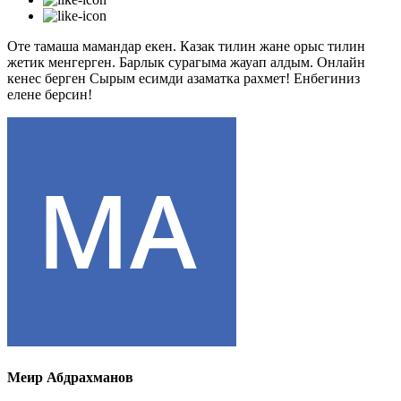
Оте тамаша мамандар екен. Казак тилин жане орыс тилин
жетик менгерген. Барлык сурагыма жауап алдым. Онлайн
кенес берген Сырым есимди азаматка рахмет! Енбегиниз
елене берсин!
Меир Абдрахманов