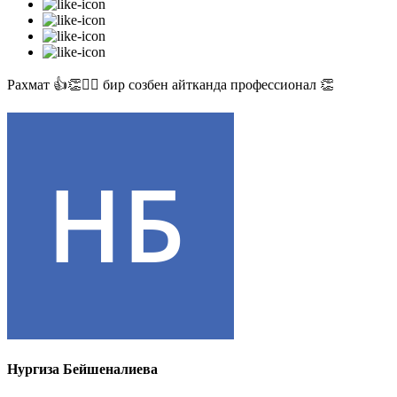
Рахмат 👍👏✊🏻 бир созбен айтканда профессионал 👏
Нургиза Бейшеналиева