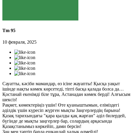
Tm 95
10 февраля, 2025
Сауатты, кәсіби мамандар, өз ісіне жауапты! Қысқа уақыт
ішінде нақты көмек көрсетеді, тіпті басқа қалада болса да…
Қостанай екенімді біле тұра, Астанадан көмек берді! Алғысым
шексіз!
Рақмет, көмектеріңіз үшін! Өте қуаныштымын, еліміздегі
әділдік үшін күресіп жүрген мықты Заңгерлердің барына!
Қазақ тарихындағы "қара қылды қақ жарған" әділ билердей,
бүгінде де мықты заңгерлер бар, солардың арқасында
Қазақстанымыз көркейіп, дами берсін!
Заң мен тәртіп барда ешқандай халық өлмейді!