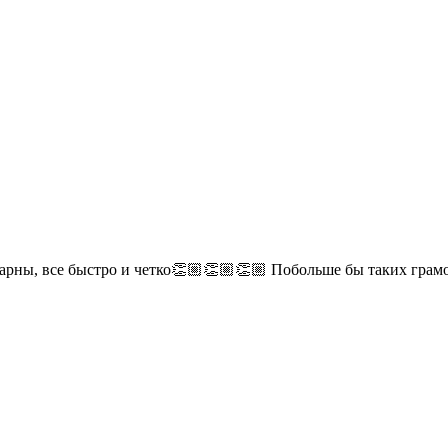
дарны, все быстро и четко👏🏼👏🏼👏🏼 Побольше бы таких гра