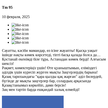
Tm 95
10 февраля, 2025
Сауатты, кәсіби мамандар, өз ісіне жауапты! Қысқа уақыт
ішінде нақты көмек көрсетеді, тіпті басқа қалада болса да…
Қостанай екенімді біле тұра, Астанадан көмек берді! Алғысым
шексіз!
Рақмет, көмектеріңіз үшін! Өте қуаныштымын, еліміздегі
әділдік үшін күресіп жүрген мықты Заңгерлердің барына!
Қазақ тарихындағы "қара қылды қақ жарған" әділ билердей,
бүгінде де мықты заңгерлер бар, солардың арқасында
Қазақстанымыз көркейіп, дами берсін!
Заң мен тәртіп барда ешқандай халық өлмейді!