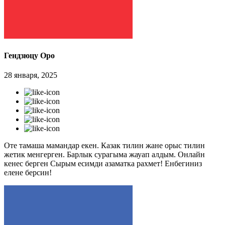
Гендзюцу Оро
28 января, 2025
Оте тамаша мамандар екен. Казак тилин жане орыс тилин
жетик менгерген. Барлык сурагыма жауап алдым. Онлайн
кенес берген Сырым есимди азаматка рахмет! Енбегиниз
елене берсин!