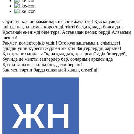
Сауатты, кәсіби мамандар, өз ісіне жауапты! Қысқа уақыт
ішінде нақты көмек көрсетеді, тіпті басқа қалада болса да…
Қостанай екенімді біле тұра, Астанадан көмек берді! Алғысым
шексіз!
Рақмет, көмектеріңіз үшін! Өте қуаныштымын, еліміздегі
әділдік үшін күресіп жүрген мықты Заңгерлердің барына!
Қазақ тарихындағы "қара қылды қақ жарған" әділ билердей,
бүгінде де мықты заңгерлер бар, солардың арқасында
Қазақстанымыз көркейіп, дами берсін!
Заң мен тәртіп барда ешқандай халық өлмейді!