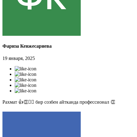
Фариза Кенжесариева
19 января, 2025
Рахмат 👍👏✊🏻 бир созбен айтканда профессионал 👏