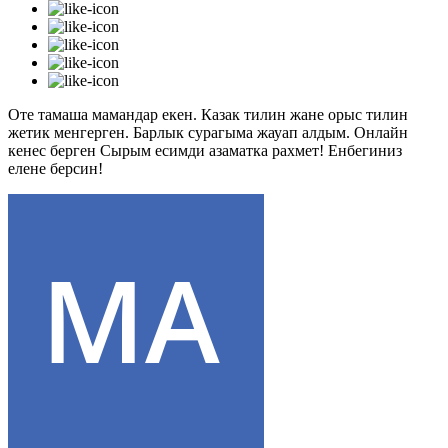
Оте тамаша мамандар екен. Казак тилин жане орыс тилин
жетик менгерген. Барлык сурагыма жауап алдым. Онлайн
кенес берген Сырым есимди азаматка рахмет! Енбегиниз
елене берсин!