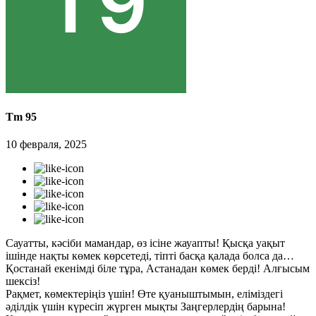
Tm 95
10 февраля, 2025
Сауатты, кәсіби мамандар, өз ісіне жауапты! Қысқа уақыт
ішінде нақты көмек көрсетеді, тіпті басқа қалада болса да…
Қостанай екенімді біле тұра, Астанадан көмек берді! Алғысым
шексіз!
Рақмет, көмектеріңіз үшін! Өте қуаныштымын, еліміздегі
әділдік үшін күресіп жүрген мықты Заңгерлердің барына!