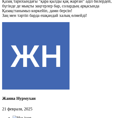
Қазақ тарихындағы "қара қылды қақ жарған" әділ билердей,
бүгінде де мықты заңгерлер бар, солардың арқасында
Қазақстанымыз көркейіп, дами берсін!
Заң мен тәртіп барда ешқандай халық өлмейді!
Жанна Нурмухан
21 февраля, 2025