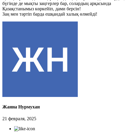
бүгінде де мықты заңгерлер бар, солардың арқасында
Қазақстанымыз көркейіп, дами берсін!
Заң мен тәртіп барда ешқандай халық өлмейді!
Жанна Нурмухан
21 февраля, 2025