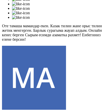
Оте тамаша мамандар екен. Казак тилин жане орыс тилин
жетик менгерген. Барлык сурагыма жауап алдым. Онлайн
кенес берген Сырым есимди азаматка рахмет! Енбегиниз
елене берсин!