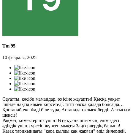
Tm 95
10 февраля, 2025
Сауатты, кәсіби мамандар, өз ісіне жауапты! Қысқа уақыт
ішінде нақты көмек көрсетеді, тіпті басқа қалада болса да…
Қостанай екенімді біле тұра, Астанадан көмек берді! Алғысым
шексіз!
Рақмет, көмектеріңіз үшін! Өте қуаныштымын, еліміздегі
әділдік үшін күресіп жүрген мықты Заңгерлердің барына!
Қазақ тарихындағы "қара қылды қақ жарған" әділ билердей,