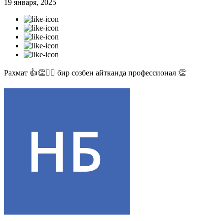
19 января, 2025
Рахмат 👍👏✊🏻 бир созбен айтканда профессионал 👏