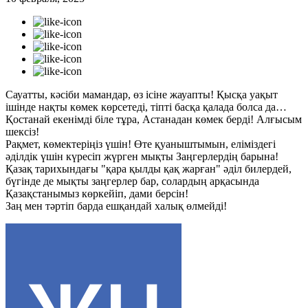
Сауатты, кәсіби мамандар, өз ісіне жауапты! Қысқа уақыт
ішінде нақты көмек көрсетеді, тіпті басқа қалада болса да…
Қостанай екенімді біле тұра, Астанадан көмек берді! Алғысым
шексіз!
Рақмет, көмектеріңіз үшін! Өте қуаныштымын, еліміздегі
әділдік үшін күресіп жүрген мықты Заңгерлердің барына!
Қазақ тарихындағы "қара қылды қақ жарған" әділ билердей,
бүгінде де мықты заңгерлер бар, солардың арқасында
Қазақстанымыз көркейіп, дами берсін!
Заң мен тәртіп барда ешқандай халық өлмейді!