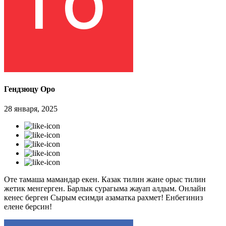
Гендзюцу Оро
28 января, 2025
Оте тамаша мамандар екен. Казак тилин жане орыс тилин
жетик менгерген. Барлык сурагыма жауап алдым. Онлайн
кенес берген Сырым есимди азаматка рахмет! Енбегиниз
елене берсин!