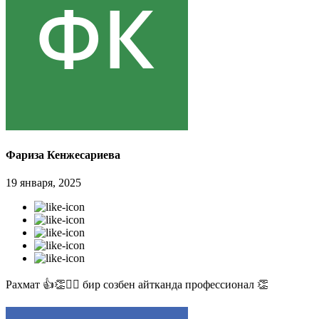
Фариза Кенжесариева
19 января, 2025
Рахмат 👍👏✊🏻 бир созбен айтканда профессионал 👏