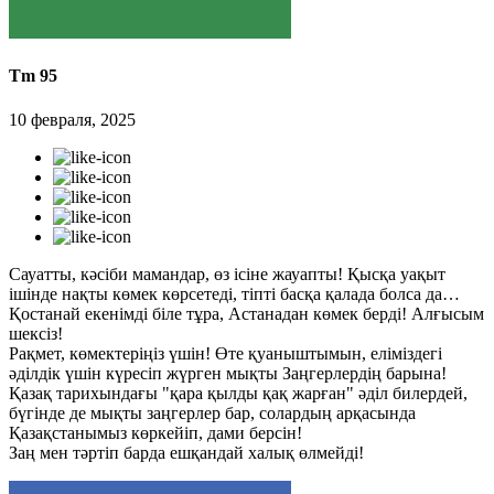
Tm 95
10 февраля, 2025
Сауатты, кәсіби мамандар, өз ісіне жауапты! Қысқа уақыт
ішінде нақты көмек көрсетеді, тіпті басқа қалада болса да…
Қостанай екенімді біле тұра, Астанадан көмек берді! Алғысым
шексіз!
Рақмет, көмектеріңіз үшін! Өте қуаныштымын, еліміздегі
әділдік үшін күресіп жүрген мықты Заңгерлердің барына!
Қазақ тарихындағы "қара қылды қақ жарған" әділ билердей,
бүгінде де мықты заңгерлер бар, солардың арқасында
Қазақстанымыз көркейіп, дами берсін!
Заң мен тәртіп барда ешқандай халық өлмейді!