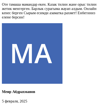
Оте тамаша мамандар екен. Казак тилин жане орыс тилин
жетик менгерген. Барлык сурагыма жауап алдым. Онлайн
кенес берген Сырым есимди азаматка рахмет! Енбегиниз
елене берсин!
Меир Абдрахманов
5 февраля, 2025