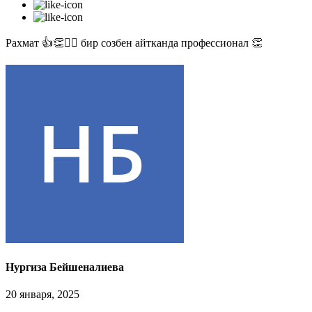
Рахмат 👍👏✊🏻 бир созбен айтканда профессионал 👏
Нургиза Бейшеналиева
20 января, 2025