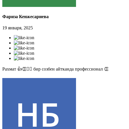
Фариза Кенжесариева
19 января, 2025
Рахмат 👍👏✊🏻 бир созбен айтканда профессионал 👏