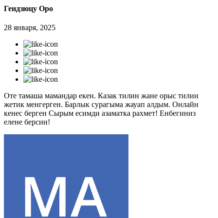
Гендзюцу Оро
28 января, 2025
Оте тамаша мамандар екен. Казак тилин жане орыс тилин
жетик менгерген. Барлык сурагыма жауап алдым. Онлайн
кенес берген Сырым есимди азаматка рахмет! Енбегиниз
елене берсин!