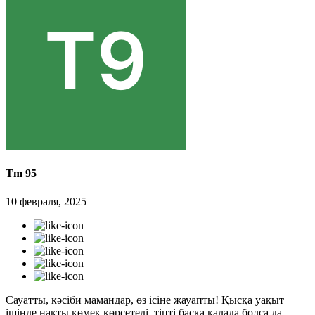
Tm 95
10 февраля, 2025
Сауатты, кәсіби мамандар, өз ісіне жауапты! Қысқа уақыт
ішінде нақты көмек көрсетеді, тіпті басқа қалада болса да…