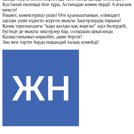
Қостанай екенімді біле тұра, Астанадан көмек берді! Алғысым
шексіз!
Рақмет, көмектеріңіз үшін! Өте қуаныштымын, еліміздегі
әділдік үшін күресіп жүрген мықты Заңгерлердің барына!
Қазақ тарихындағы "қара қылды қақ жарған" әділ билердей,
бүгінде де мықты заңгерлер бар, солардың арқасында
Қазақстанымыз көркейіп, дами берсін!
Заң мен тәртіп барда ешқандай халық өлмейді!