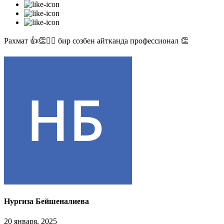
Рахмат 👍👏✊🏻 бир созбен айтканда профессионал 👏
Нургиза Бейшеналиева
20 января, 2025