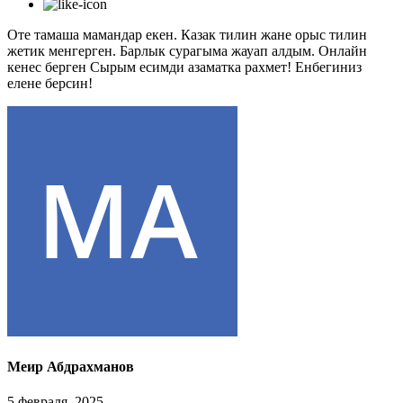
Оте тамаша мамандар екен. Казак тилин жане орыс тилин
жетик менгерген. Барлык сурагыма жауап алдым. Онлайн
кенес берген Сырым есимди азаматка рахмет! Енбегиниз
елене берсин!
Меир Абдрахманов
5 февраля, 2025