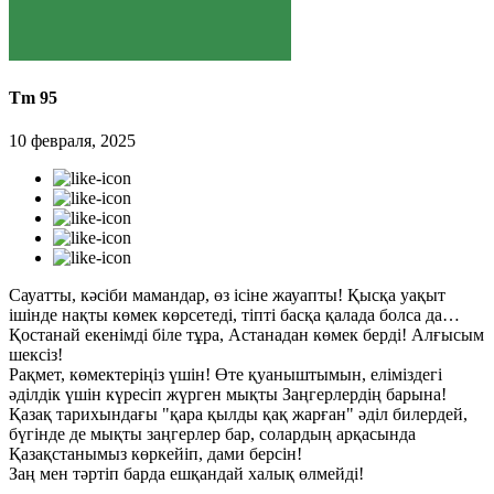
Tm 95
10 февраля, 2025
Сауатты, кәсіби мамандар, өз ісіне жауапты! Қысқа уақыт
ішінде нақты көмек көрсетеді, тіпті басқа қалада болса да…
Қостанай екенімді біле тұра, Астанадан көмек берді! Алғысым
шексіз!
Рақмет, көмектеріңіз үшін! Өте қуаныштымын, еліміздегі
әділдік үшін күресіп жүрген мықты Заңгерлердің барына!
Қазақ тарихындағы "қара қылды қақ жарған" әділ билердей,
бүгінде де мықты заңгерлер бар, солардың арқасында
Қазақстанымыз көркейіп, дами берсін!
Заң мен тәртіп барда ешқандай халық өлмейді!