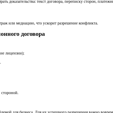
собрать доказательства: текст договора, переписку сторон, пла
раж или медиацию, что ускорит разрешение конфликта.
онного договора
ие лицензии);
.
 стороной.
лемой для бизнеса. Для их успешного разрешения важно воврем