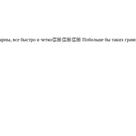
дарны, все быстро и четко👏🏼👏🏼👏🏼 Побольше бы таких гра