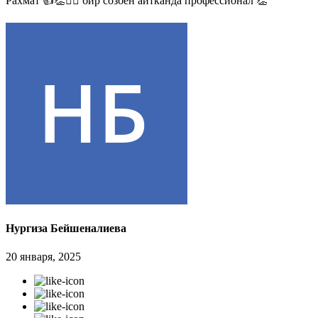
Рахмат 👍👏✊🏻 бир созбен айтканда профессионал 👏
Нургиза Бейшеналиева
20 января, 2025