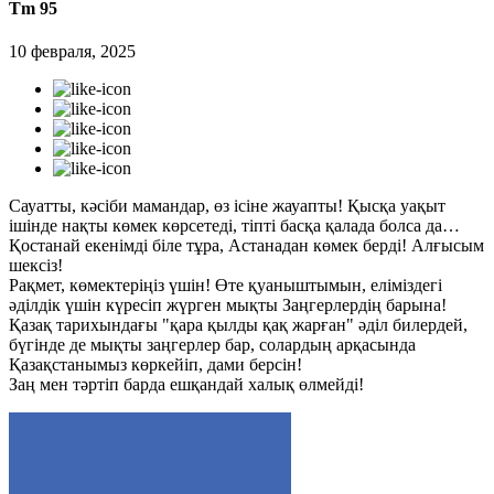
Tm 95
10 февраля, 2025
Сауатты, кәсіби мамандар, өз ісіне жауапты! Қысқа уақыт
ішінде нақты көмек көрсетеді, тіпті басқа қалада болса да…
Қостанай екенімді біле тұра, Астанадан көмек берді! Алғысым
шексіз!
Рақмет, көмектеріңіз үшін! Өте қуаныштымын, еліміздегі
әділдік үшін күресіп жүрген мықты Заңгерлердің барына!
Қазақ тарихындағы "қара қылды қақ жарған" әділ билердей,
бүгінде де мықты заңгерлер бар, солардың арқасында
Қазақстанымыз көркейіп, дами берсін!
Заң мен тәртіп барда ешқандай халық өлмейді!