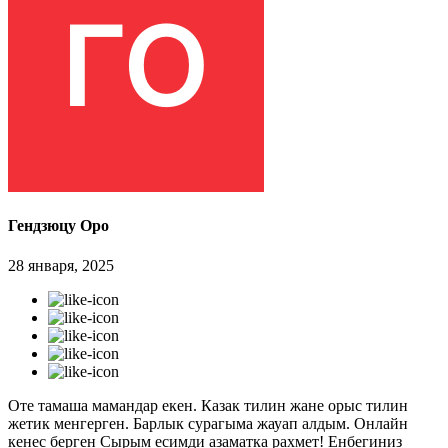
Гендзюцу Оро
28 января, 2025
Оте тамаша мамандар екен. Казак тилин жане орыс тилин
жетик менгерген. Барлык сурагыма жауап алдым. Онлайн
кенес берген Сырым есимди азаматка рахмет! Енбегиниз