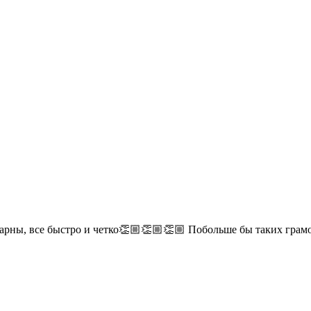
дарны, все быстро и четко👏🏼👏🏼👏🏼 Побольше бы таких гра