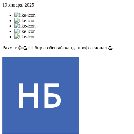
19 января, 2025
Рахмат 👍👏✊🏻 бир созбен айтканда профессионал 👏