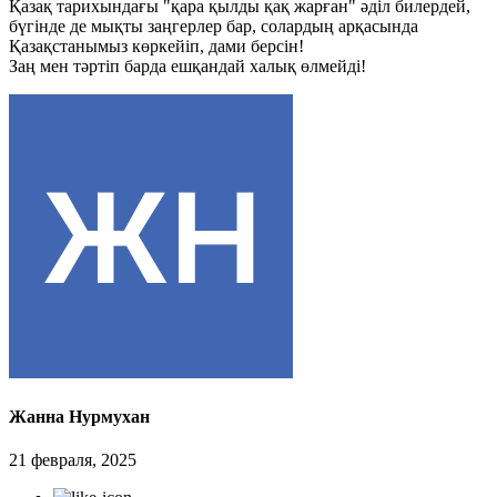
Қазақ тарихындағы "қара қылды қақ жарған" әділ билердей,
бүгінде де мықты заңгерлер бар, солардың арқасында
Қазақстанымыз көркейіп, дами берсін!
Заң мен тәртіп барда ешқандай халық өлмейді!
Жанна Нурмухан
21 февраля, 2025