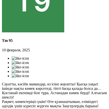
Tm 95
10 февраля, 2025
Сауатты, кәсіби мамандар, өз ісіне жауапты! Қысқа уақыт
ішінде нақты көмек көрсетеді, тіпті басқа қалада болса да…
Қостанай екенімді біле тұра, Астанадан көмек берді! Алғысым
шексіз!
Рақмет, көмектеріңіз үшін! Өте қуаныштымын, еліміздегі
әділдік үшін күресіп жүрген мықты Заңгерлердің барына!