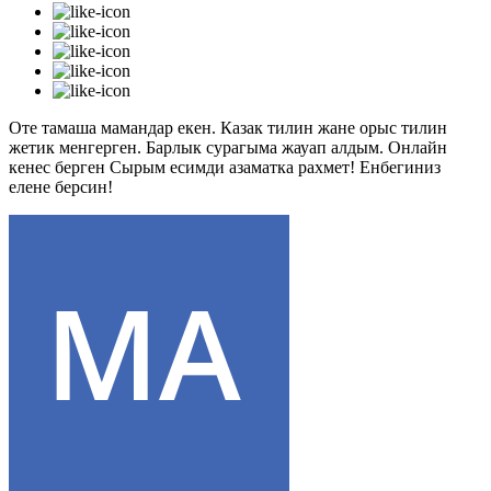
Оте тамаша мамандар екен. Казак тилин жане орыс тилин
жетик менгерген. Барлык сурагыма жауап алдым. Онлайн
кенес берген Сырым есимди азаматка рахмет! Енбегиниз
елене берсин!