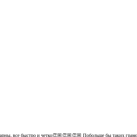
дарны, все быстро и четко👏🏼👏🏼👏🏼 Побольше бы таких гра