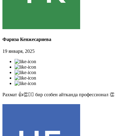
Фариза Кенжесариева
19 января, 2025
Рахмат 👍👏✊🏻 бир созбен айтканда профессионал 👏