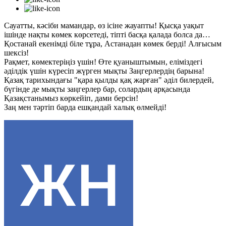
Сауатты, кәсіби мамандар, өз ісіне жауапты! Қысқа уақыт
ішінде нақты көмек көрсетеді, тіпті басқа қалада болса да…
Қостанай екенімді біле тұра, Астанадан көмек берді! Алғысым
шексіз!
Рақмет, көмектеріңіз үшін! Өте қуаныштымын, еліміздегі
әділдік үшін күресіп жүрген мықты Заңгерлердің барына!
Қазақ тарихындағы "қара қылды қақ жарған" әділ билердей,
бүгінде де мықты заңгерлер бар, солардың арқасында
Қазақстанымыз көркейіп, дами берсін!
Заң мен тәртіп барда ешқандай халық өлмейді!