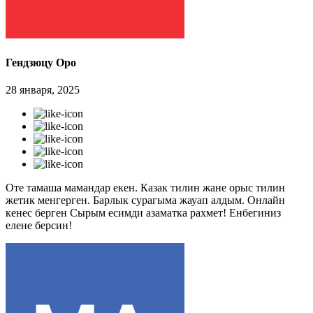
Гендзюцу Оро
28 января, 2025
Оте тамаша мамандар екен. Казак тилин жане орыс тилин
жетик менгерген. Барлык сурагыма жауап алдым. Онлайн
кенес берген Сырым есимди азаматка рахмет! Енбегиниз
елене берсин!