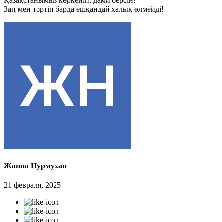
Қазақстанымыз көркейіп, дами берсін!
Заң мен тәртіп барда ешқандай халық өлмейді!
Жанна Нурмухан
21 февраля, 2025