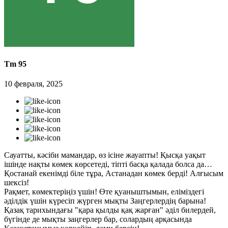
Tm 95
10 февраля, 2025
Сауатты, кәсіби мамандар, өз ісіне жауапты! Қысқа уақыт
ішінде нақты көмек көрсетеді, тіпті басқа қалада болса да…
Қостанай екенімді біле тұра, Астанадан көмек берді! Алғысым
шексіз!
Рақмет, көмектеріңіз үшін! Өте қуаныштымын, еліміздегі
әділдік үшін күресіп жүрген мықты Заңгерлердің барына!
Қазақ тарихындағы "қара қылды қақ жарған" әділ билердей,
бүгінде де мықты заңгерлер бар, солардың арқасында