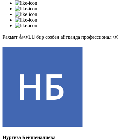
Рахмат 👍👏✊🏻 бир созбен айтканда профессионал 👏
Нургиза Бейшеналиева