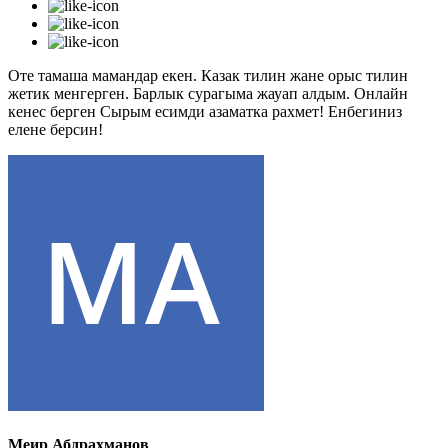
Оте тамаша мамандар екен. Казак тилин жане орыс тилин
жетик менгерген. Барлык сурагыма жауап алдым. Онлайн
кенес берген Сырым есимди азаматка рахмет! Енбегиниз
елене берсин!
Меир Абдрахманов