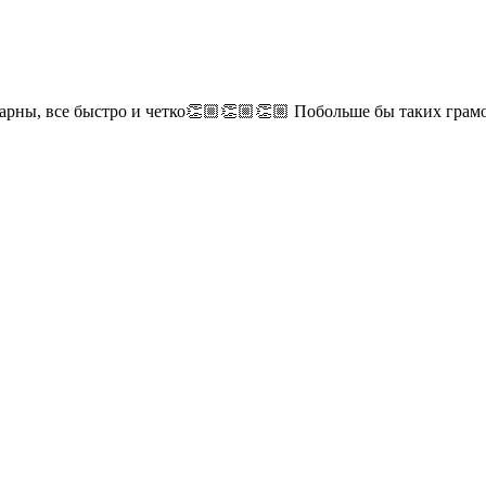
дарны, все быстро и четко👏🏼👏🏼👏🏼 Побольше бы таких гра