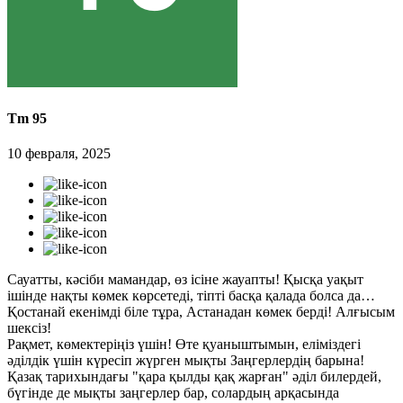
Tm 95
10 февраля, 2025
Сауатты, кәсіби мамандар, өз ісіне жауапты! Қысқа уақыт
ішінде нақты көмек көрсетеді, тіпті басқа қалада болса да…
Қостанай екенімді біле тұра, Астанадан көмек берді! Алғысым
шексіз!
Рақмет, көмектеріңіз үшін! Өте қуаныштымын, еліміздегі
әділдік үшін күресіп жүрген мықты Заңгерлердің барына!
Қазақ тарихындағы "қара қылды қақ жарған" әділ билердей,
бүгінде де мықты заңгерлер бар, солардың арқасында