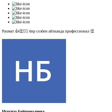
Рахмат 👍👏✊🏻 бир созбен айтканда профессионал 👏
Нургиза Бейшеналиева