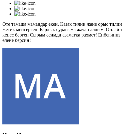
Оте тамаша мамандар екен. Казак тилин жане орыс тилин
жетик менгерген. Барлык сурагыма жауап алдым. Онлайн
кенес берген Сырым есимди азаматка рахмет! Енбегиниз
елене берсин!