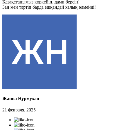
Қазақстанымыз көркейіп, дами берсін!
Заң мен тәртіп барда ешқандай халық өлмейді!
Жанна Нурмухан
21 февраля, 2025