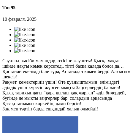
Tm 95
10 февраля, 2025
Сауатты, кәсіби мамандар, өз ісіне жауапты! Қысқа уақыт
ішінде нақты көмек көрсетеді, тіпті басқа қалада болса да…
Қостанай екенімді біле тұра, Астанадан көмек берді! Алғысым
шексіз!
Рақмет, көмектеріңіз үшін! Өте қуаныштымын, еліміздегі
әділдік үшін күресіп жүрген мықты Заңгерлердің барына!
Қазақ тарихындағы "қара қылды қақ жарған" әділ билердей,
бүгінде де мықты заңгерлер бар, солардың арқасында
Қазақстанымыз көркейіп, дами берсін!
Заң мен тәртіп барда ешқандай халық өлмейді!