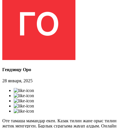
Гендзюцу Оро
28 января, 2025
Оте тамаша мамандар екен. Казак тилин жане орыс тилин
жетик менгерген. Барлык сурагыма жауап алдым. Онлайн