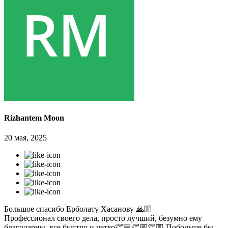
Rizhantem Moon
20 мая, 2025
Большое спасибо Ерболату Хасанову 🙏🏼
Профессионал своего дела, просто лучший, безумно ему
благодарны, все быстро и четко👏🏼👏🏼👏🏼 Побольше бы