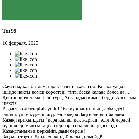
Tm 95
10 февраля, 2025
Сауатты, кәсіби мамандар, өз ісіне жауапты! Қысқа уақыт
ішінде нақты көмек көрсетеді, тіпті басқа қалада болса да…
Қостанай екенімді біле тұра, Астанадан көмек берді! Алғысым
шексіз!
Рақмет, көмектеріңіз үшін! Өте қуаныштымын, еліміздегі
әділдік үшін күресіп жүрген мықты Заңгерлердің барына!
Қазақ тарихындағы "қара қылды қақ жарған" әділ билердей,
бүгінде де мықты заңгерлер бар, солардың арқасында
Қазақстанымыз көркейіп, дами берсін!
Заң мен тәртіп барда ешқандай халық өлмейді!