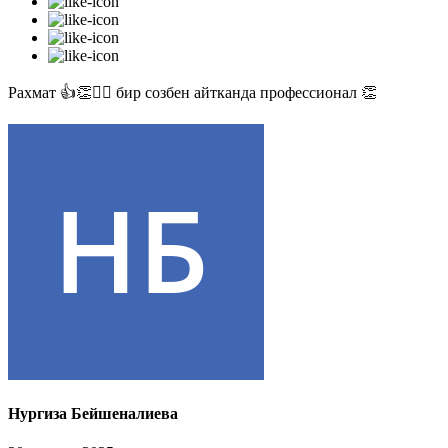
Рахмат 👍👏✊🏻 бир созбен айтканда профессионал 👏
Нургиза Бейшеналиева