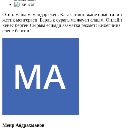
Оте тамаша мамандар екен. Казак тилин жане орыс тилин
жетик менгерген. Барлык сурагыма жауап алдым. Онлайн
кенес берген Сырым есимди азаматка рахмет! Енбегиниз
елене берсин!
Меир Абдрахманов