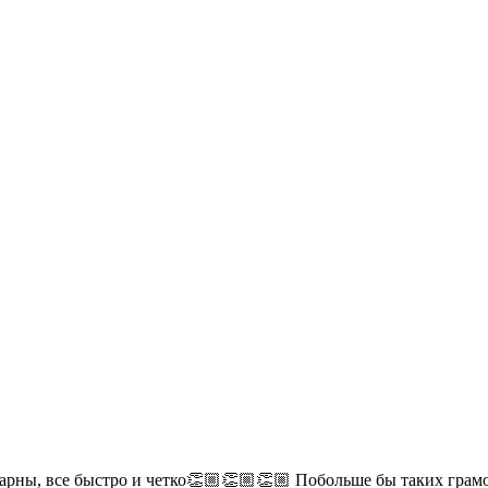
дарны, все быстро и четко👏🏼👏🏼👏🏼 Побольше бы таких гра