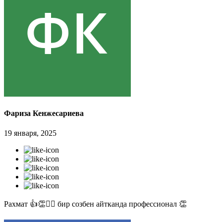
Фариза Кенжесариева
19 января, 2025
Рахмат 👍👏✊🏻 бир созбен айтканда профессионал 👏