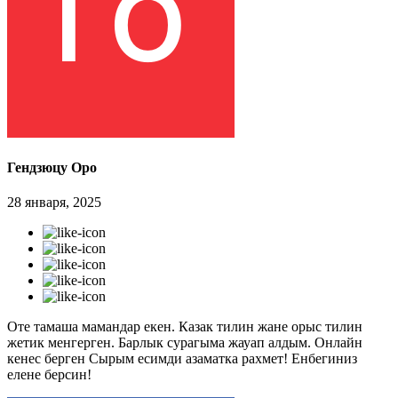
Гендзюцу Оро
28 января, 2025
Оте тамаша мамандар екен. Казак тилин жане орыс тилин
жетик менгерген. Барлык сурагыма жауап алдым. Онлайн
кенес берген Сырым есимди азаматка рахмет! Енбегиниз
елене берсин!