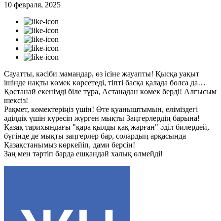
10 февраля, 2025
Сауатты, кәсіби мамандар, өз ісіне жауапты! Қысқа уақыт
ішінде нақты көмек көрсетеді, тіпті басқа қалада болса да…
Қостанай екенімді біле тұра, Астанадан көмек берді! Алғысым
шексіз!
Рақмет, көмектеріңіз үшін! Өте қуаныштымын, еліміздегі
әділдік үшін күресіп жүрген мықты Заңгерлердің барына!
Қазақ тарихындағы "қара қылды қақ жарған" әділ билердей,
бүгінде де мықты заңгерлер бар, солардың арқасында
Қазақстанымыз көркейіп, дами берсін!
Заң мен тәртіп барда ешқандай халық өлмейді!