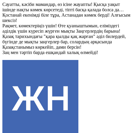
Сауатты, кәсіби мамандар, өз ісіне жауапты! Қысқа уақыт
ішінде нақты көмек көрсетеді, тіпті басқа қалада болса да…
Қостанай екенімді біле тұра, Астанадан көмек берді! Алғысым
шексіз!
Рақмет, көмектеріңіз үшін! Өте қуаныштымын, еліміздегі
әділдік үшін күресіп жүрген мықты Заңгерлердің барына!
Қазақ тарихындағы "қара қылды қақ жарған" әділ билердей,
бүгінде де мықты заңгерлер бар, солардың арқасында
Қазақстанымыз көркейіп, дами берсін!
Заң мен тәртіп барда ешқандай халық өлмейді!