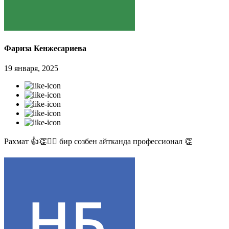
Фариза Кенжесариева
19 января, 2025
Рахмат 👍👏✊🏻 бир созбен айтканда профессионал 👏