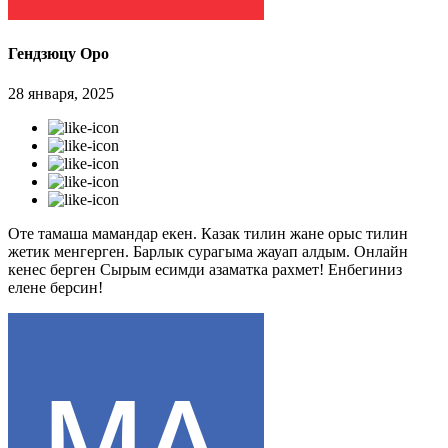
Гендзюцу Оро
28 января, 2025
Оте тамаша мамандар екен. Казак тилин жане орыс тилин
жетик менгерген. Барлык сурагыма жауап алдым. Онлайн
кенес берген Сырым есимди азаматка рахмет! Енбегиниз
елене берсин!