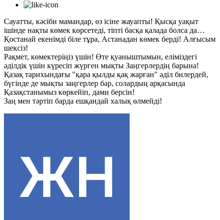
Сауатты, кәсіби мамандар, өз ісіне жауапты! Қысқа уақыт
ішінде нақты көмек көрсетеді, тіпті басқа қалада болса да…
Қостанай екенімді біле тұра, Астанадан көмек берді! Алғысым
шексіз!
Рақмет, көмектеріңіз үшін! Өте қуаныштымын, еліміздегі
әділдік үшін күресіп жүрген мықты Заңгерлердің барына!
Қазақ тарихындағы "қара қылды қақ жарған" әділ билердей,
бүгінде де мықты заңгерлер бар, солардың арқасында
Қазақстанымыз көркейіп, дами берсін!
Заң мен тәртіп барда ешқандай халық өлмейді!