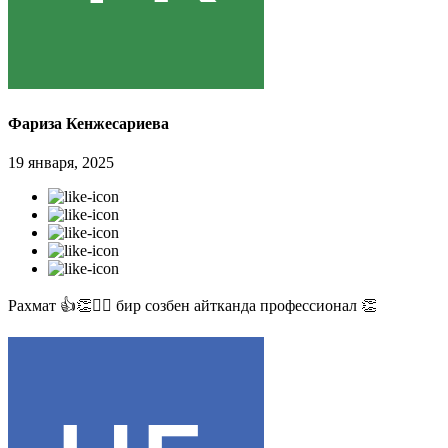
Фариза Кенжесариева
19 января, 2025
Рахмат 👍👏✊🏻 бир созбен айтканда профессионал 👏