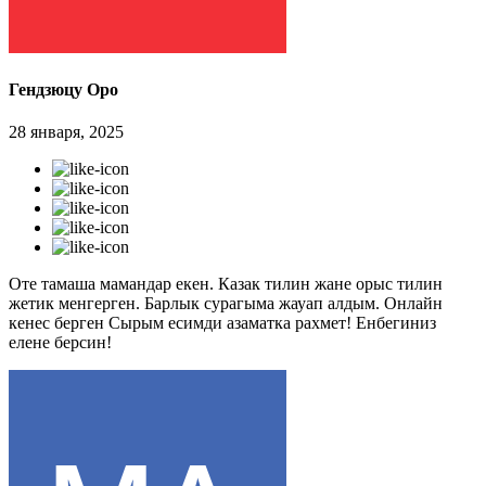
Гендзюцу Оро
28 января, 2025
Оте тамаша мамандар екен. Казак тилин жане орыс тилин
жетик менгерген. Барлык сурагыма жауап алдым. Онлайн
кенес берген Сырым есимди азаматка рахмет! Енбегиниз
елене берсин!