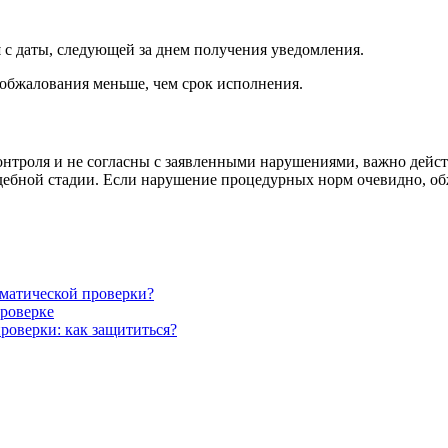
й
с даты, следующей за днем получения уведомления.
ки обжалования меньше, чем срок исполнения.
онтроля и не согласны с заявленными нарушениями, важно дейс
дебной стадии. Если нарушение процедурных норм очевидно, о
ематической проверки?
проверке
роверки: как защититься?