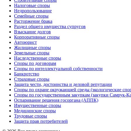
Строительные споры
Налоговые споры
Недропользование
Семейные споры
Расторжение брака
Раздел общего имущества супругов
Взыскание долгов
Корпоративные споры
Автоюрист
Жилищные споры
Земельные споры
Наследственные споры
Споры по договорам
Споры по интеллектуальной собственности
Банкротство
Страховые споры
Защита чести, достоинства и деловой репутации
Споры по охране окружающей среды (экологические спо
Споры по государственным закупкам (закупки Самрук-Қ
Оспаривание решения госоргана (АППК)
Имущественные споры
Медицинские споры
Трудовые споры
Защита прав потребителей