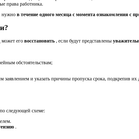
ые права работника.
ск нужно
в течение одного месяца с момента ознакомления с п
ти?
д может его
восстановить
, если будут представлены
уважитель
ейным обстоятельствам;
ым заявлением и указать причины пропуска срока, подкрепив их 
 по следующей схеме:
телем.
тензию
.