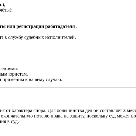
.);
чёты);
оты или регистрации работодателя
.
т в службу судебных исполнителей.
шениями.
ным юристам.
ти применим к вашему случаю.
ит от характера спора. Для большинства дел он составляет
3 мес
ет окончательную потерю права на защиту, поскольку суд может 
ия в суд.