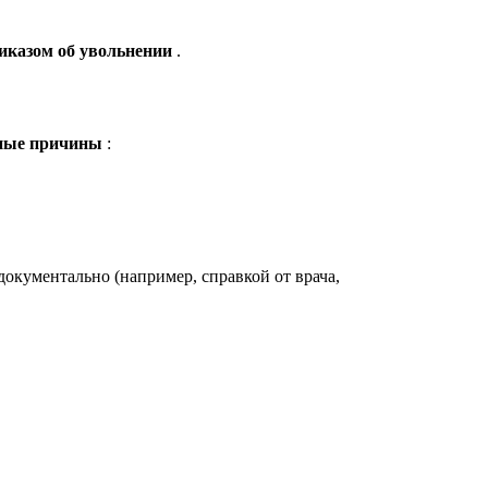
риказом об увольнении
.
ные причины
:
документально (например, справкой от врача,