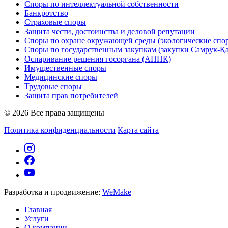
Споры по интеллектуальной собственности
Банкротство
Страховые споры
Защита чести, достоинства и деловой репутации
Споры по охране окружающей среды (экологические спо
Споры по государственным закупкам (закупки Самрук-Қ
Оспаривание решения госоргана (АППК)
Имущественные споры
Медицинские споры
Трудовые споры
Защита прав потребителей
© 2026 Все права защищены
Политика конфиденциальности
Карта сайта
Разработка и продвижение:
WeMake
Главная
Услуги
О компании