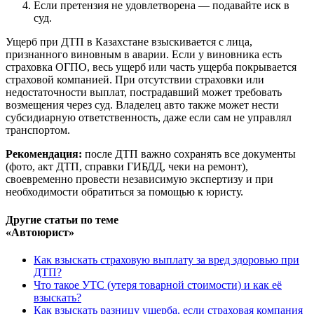
Если претензия не удовлетворена — подавайте иск в
суд.
Ущерб при ДТП в Казахстане взыскивается с лица,
признанного виновным в аварии. Если у виновника есть
страховка ОГПО, весь ущерб или часть ущерба покрывается
страховой компанией. При отсутствии страховки или
недостаточности выплат, пострадавший может требовать
возмещения через суд. Владелец авто также может нести
субсидиарную ответственность, даже если сам не управлял
транспортом.
Рекомендация:
после ДТП важно сохранять все документы
(фото, акт ДТП, справки ГИБДД, чеки на ремонт),
своевременно провести независимую экспертизу и при
необходимости обратиться за помощью к юристу.
Другие статьи по теме
«Автоюрист»
Как взыскать страховую выплату за вред здоровью при
ДТП?
Что такое УТС (утеря товарной стоимости) и как её
взыскать?
Как взыскать разницу ущерба, если страховая компания