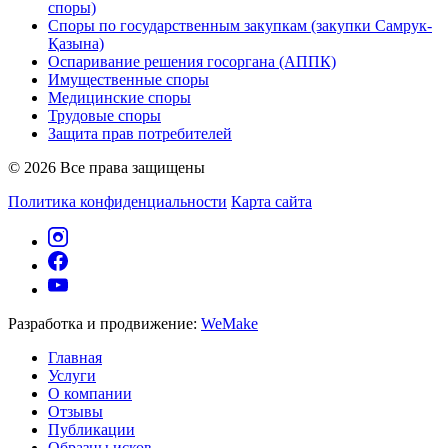
споры)
Споры по государственным закупкам (закупки Самрук-
Қазына)
Оспаривание решения госоргана (АППК)
Имущественные споры
Медицинские споры
Трудовые споры
Защита прав потребителей
© 2026 Все права защищены
Политика конфиденциальности
Карта сайта
Разработка и продвижение:
WeMake
Главная
Услуги
О компании
Отзывы
Публикации
Образцы исков