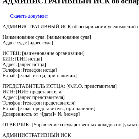
АДМИНИСТРАТИВНЫЙ ИСК об оспариван
Скачать документ
АДМИНИСТРАТИВНЫЙ ИСК об оспаривании уведомлений нало
Наименование суда: [наименование суда]
Адрес суда: [адрес суда]
ИСТЕЦ: [наименование организации]
БИН: [БИН истца]
Адрес: [адрес истца]
Телефон: [телефон истца]
E-mail: [e-mail истца, при наличии]
ПРЕДСТАВИТЕЛЬ ИСТЦА: [Ф.И.О. представителя]
ИИН: [ИИН представителя]
Адрес: [адрес представителя]
Телефон: [телефон представителя]
E-mail: [e-mail представителя, при наличии]
Доверенность от «[дата]» № [номер]
ОТВЕТЧИК: [Управление государственных доходов по [указать
АДМИНИСТРАТИВНЫЙ ИСК