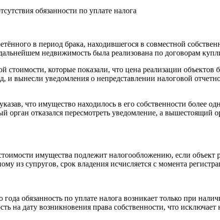
тсутствия обязанности по уплате налога
тённого в период брака, находившегося в совместной собственн
 дальнейшем недвижимость была реализована по договорам купл
 стоимости, которые показали, что цена реализации объектов 
д, и вынесли уведомления о непредставлении налоговой отчетно
казав, что имущество находилось в его собственности более одн
 орган отказался пересмотреть уведомление, а вышестоящий ор
стоимости имущества подлежит налогообложению, если объект ре
ому из супругов, срок владения исчисляется с момента регистра
года обязанность по уплате налога возникает только при налич
ь на дату возникновения права собственности, что исключает 