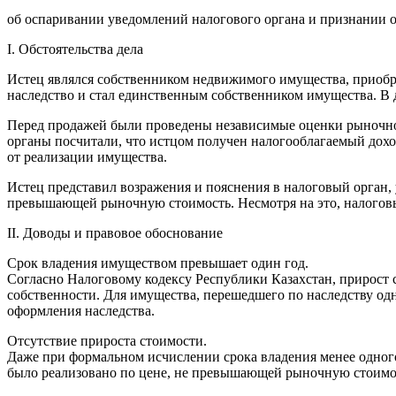
об оспаривании уведомлений налогового органа и признании о
I. Обстоятельства дела
Истец являлся собственником недвижимого имущества, приобре
наследство и стал единственным собственником имущества. В
Перед продажей были проведены независимые оценки рыночной
органы посчитали, что истцом получен налогооблагаемый дохо
от реализации имущества.
Истец представил возражения и пояснения в налоговый орган, у
превышающей рыночную стоимость. Несмотря на это, налоговый
II. Доводы и правовое обоснование
Срок владения имуществом превышает один год.
Согласно Налоговому кодексу Республики Казахстан, прирост 
собственности. Для имущества, перешедшего по наследству одн
оформления наследства.
Отсутствие прироста стоимости.
Даже при формальном исчислении срока владения менее одного 
было реализовано по цене, не превышающей рыночную стоимост