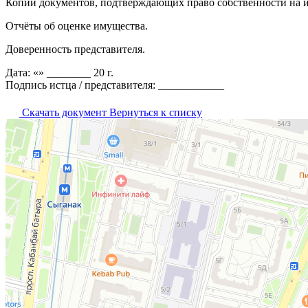
Копии документов, подтверждающих право собственности на и
Отчёты об оценке имущества.
Доверенность представителя.
Дата: «» ________ 20 г.
Подпись истца / представителя: ____________
Скачать документ
Вернуться к списку