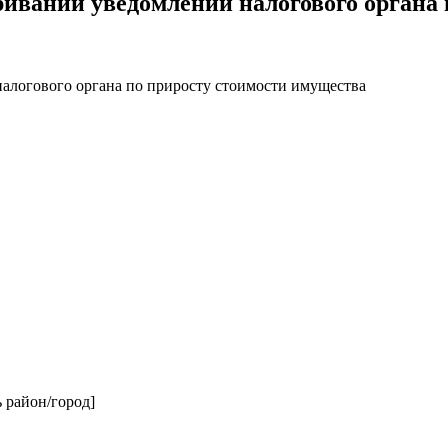
ии уведомлений налогового органа п
гового органа по приросту стоимости имущества
 район/город]